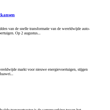
tkansen
dden van de snelle transformatie van de wereldwijde auto-
ertuigen. Op 2 augustus...
ereldwijde markt voor nieuwe energievoertuigen, stijgen
Huawei...
dwijde transportsector is de samenwerking tussen het