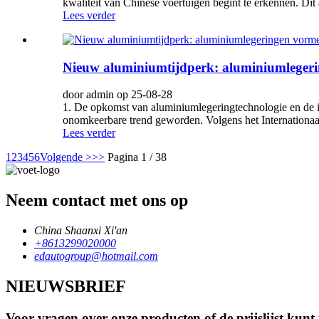
kwaliteit van Chinese voertuigen begint te erkennen. Dit
Lees verder
Nieuw aluminiumtijdperk: aluminiumlegeri
door admin op 25-08-28
1. De opkomst van aluminiumlegeringtechnologie en de i
onomkeerbare trend geworden. Volgens het Internationaal
Lees verder
1
2
3
4
5
6
Volgende >
>>
Pagina 1 / 38
Neem contact met ons op
China Shaanxi Xi'an
+8613299020000
edautogroup@hotmail.com
NIEUWSBRIEF
Voor vragen over onze producten of de prijslijst kun