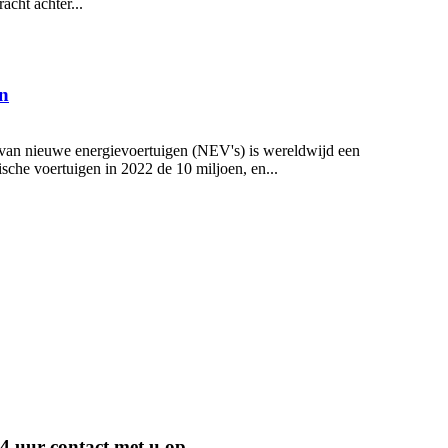
acht achter...
en
 van nieuwe energievoertuigen (NEV's) is wereldwijd een
che voertuigen in 2022 de 10 miljoen, en...
4 uur contact met u op.