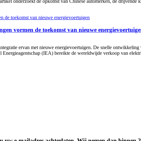
 artikel onderzoekt de opkomst van Chinese automerken, de drijvende kr
ngen vormen de toekomst van nieuwe energievoertuig
ntegratie ervan met nieuwe energievoertuigen. De snelle ontwikkeling
 Energieagentschap (IEA) bereikte de wereldwijde verkoop van elektris
t u uw e-mailadres achterlaten. Wij nemen dan binnen 2