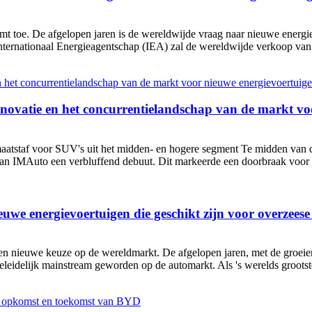
t toe. De afgelopen jaren is de wereldwijde vraag naar nieuwe energi
Internationaal Energieagentschap (IEA) zal de wereldwijde verkoop van 
novatie en het concurrentielandschap van de markt v
atstaf voor SUV's uit het midden- en hogere segment Te midden van d
n IMAuto een verbluffend debuut. Dit markeerde een doorbraak voor
uwe energievoertuigen die geschikt zijn voor overzees
en nieuwe keuze op de wereldmarkt. De afgelopen jaren, met de groei
leidelijk mainstream geworden op de automarkt. Als 's werelds grootste