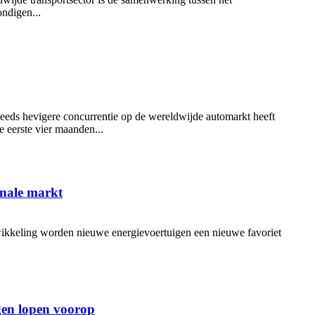
ndigen...
steeds hevigere concurrentie op de wereldwijde automarkt heeft
e eerste vier maanden...
onale markt
wikkeling worden nieuwe energievoertuigen een nieuwe favoriet
gen lopen voorop