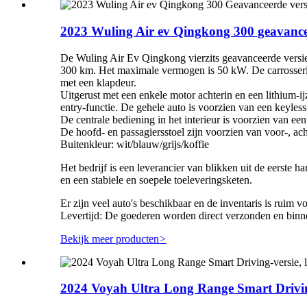
2023 Wuling Air ev Qingkong 300 geavancee
De Wuling Air Ev Qingkong vierzits geavanceerde versie u
300 km. Het maximale vermogen is 50 kW. De carrosserie 
met een klapdeur.
Uitgerust met een enkele motor achterin en een lithium-ij
entry-functie. De gehele auto is voorzien van een keyless
De centrale bediening in het interieur is voorzien van e
De hoofd- en passagiersstoel zijn voorzien van voor-, ach
Buitenkleur: wit/blauw/grijs/koffie
Het bedrijf is een leverancier van blikken uit de eerste h
en een stabiele en soepele toeleveringsketen.
Er zijn veel auto's beschikbaar en de inventaris is ruim v
Levertijd: De goederen worden direct verzonden en binn
Bekijk meer producten
>
2024 Voyah Ultra Long Range Smart Drivin