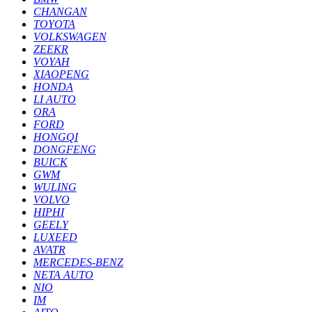
CHANGAN
TOYOTA
VOLKSWAGEN
ZEEKR
VOYAH
XIAOPENG
HONDA
LI AUTO
ORA
FORD
HONGQI
DONGFENG
BUICK
GWM
WULING
VOLVO
HIPHI
GEELY
LUXEED
AVATR
MERCEDES-BENZ
NETA AUTO
NIO
IM