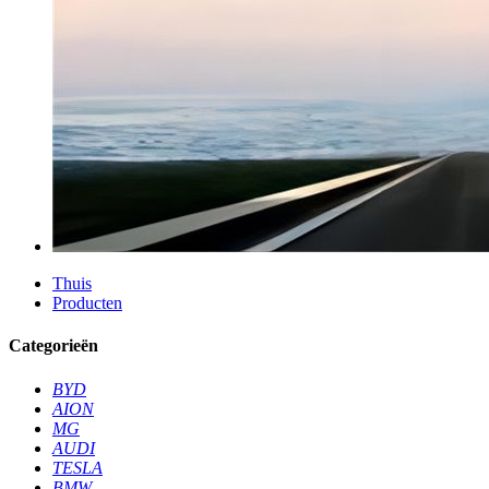
Thuis
Producten
Categorieën
BYD
AION
MG
AUDI
TESLA
BMW