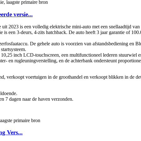
rde versie...
it 2023 is een volledig elektrische mini-auto met een snellaadtijd van
is een 3-deurs, 4-zits hatchback. De auto heeft 3 jaar garantie of 100
zerfosfaataccu. De gehele auto is voorzien van afstandsbediening en Blu
 startsysteem.
en 10,25 inch LCD-touchscreen, een multifunctioneel lederen stuurwiel 
ter- en rugleuningverstelling, en de achterbank ondersteunt proportionel
and, verkoopt voertuigen in de groothandel en verkoopt blikken in de det
oldoende.
en 7 dagen naar de haven verzonden.
g Vers...