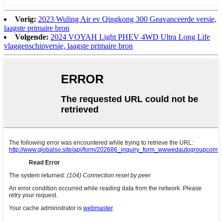
Vorig:
2023 Wuling Air ev Qingkong 300 Geavanceerde versie,
laagste primaire bron
Volgende:
2024 VOYAH Light PHEV 4WD Ultra Long Life
vlaggenschipversie, laagste primaire bron