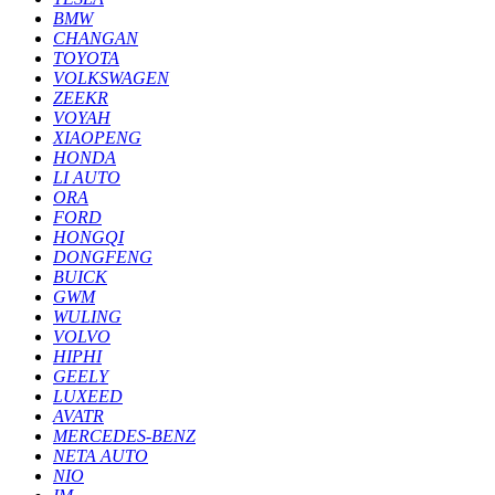
BMW
CHANGAN
TOYOTA
VOLKSWAGEN
ZEEKR
VOYAH
XIAOPENG
HONDA
LI AUTO
ORA
FORD
HONGQI
DONGFENG
BUICK
GWM
WULING
VOLVO
HIPHI
GEELY
LUXEED
AVATR
MERCEDES-BENZ
NETA AUTO
NIO