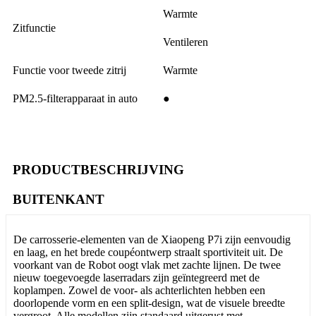
Warmte
Zitfunctie
Ventileren
Functie voor tweede zitrij
Warmte
PM2.5-filterapparaat in auto
●
PRODUCTBESCHRIJVING
BUITENKANT
De carrosserie-elementen van de Xiaopeng P7i zijn eenvoudig
en laag, en het brede coupéontwerp straalt sportiviteit uit. De
voorkant van de Robot oogt vlak met zachte lijnen. De twee
nieuw toegevoegde laserradars zijn geïntegreerd met de
koplampen. Zowel de voor- als achterlichten hebben een
doorlopende vorm en een split-design, wat de visuele breedte
vergroot. Alle modellen zijn standaard uitgerust met