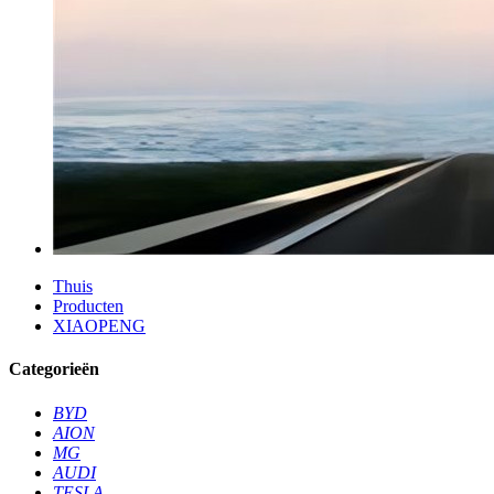
Thuis
Producten
XIAOPENG
Categorieën
BYD
AION
MG
AUDI
TESLA