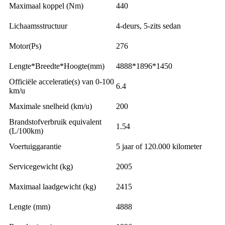
Maximaal koppel (Nm)
440
Lichaamsstructuur
4-deurs, 5-zits sedan
Motor(Ps)
276
Lengte*Breedte*Hoogte(mm)
4888*1896*1450
Officiële acceleratie(s) van 0-100
6.4
km/u
Maximale snelheid (km/u)
200
Brandstofverbruik equivalent
1.54
(L/100km)
Voertuiggarantie
5 jaar of 120.000 kilometer
Servicegewicht (kg)
2005
Maximaal laadgewicht (kg)
2415
Lengte (mm)
4888