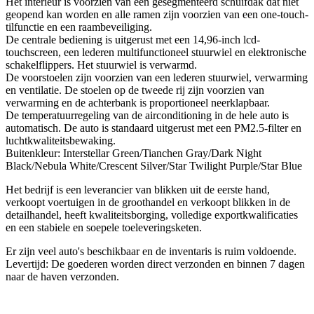
Het interieur is voorzien van een gesegmenteerd schuifdak dat niet
geopend kan worden en alle ramen zijn voorzien van een one-touch-
tilfunctie en een raambeveiliging.
De centrale bediening is uitgerust met een 14,96-inch lcd-
touchscreen, een lederen multifunctioneel stuurwiel en elektronische
schakelflippers. Het stuurwiel is verwarmd.
De voorstoelen zijn voorzien van een lederen stuurwiel, verwarming
en ventilatie. De stoelen op de tweede rij zijn voorzien van
verwarming en de achterbank is proportioneel neerklapbaar.
De temperatuurregeling van de airconditioning in de hele auto is
automatisch. De auto is standaard uitgerust met een PM2.5-filter en
luchtkwaliteitsbewaking.
Buitenkleur: Interstellar Green/Tianchen Gray/Dark Night
Black/Nebula White/Crescent Silver/Star Twilight Purple/Star Blue
Het bedrijf is een leverancier van blikken uit de eerste hand,
verkoopt voertuigen in de groothandel en verkoopt blikken in de
detailhandel, heeft kwaliteitsborging, volledige exportkwalificaties
en een stabiele en soepele toeleveringsketen.
Er zijn veel auto's beschikbaar en de inventaris is ruim voldoende.
Levertijd: De goederen worden direct verzonden en binnen 7 dagen
naar de haven verzonden.