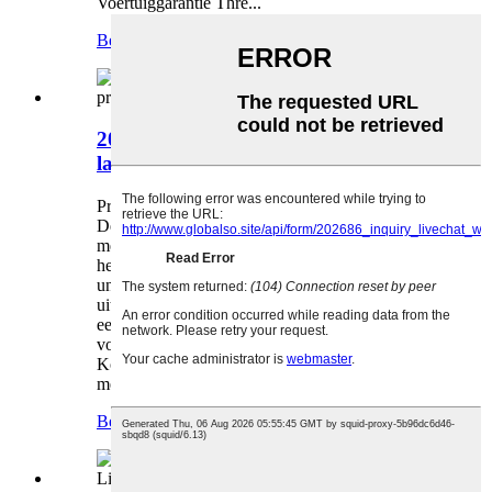
Voertuiggarantie Thre...
Bekijk meer producten
>
2024 LI L7 1.5L Pro Extend-range,
laagste prijs...
Productomschrijving (1) Uiterlijk: Carrosserie:
De L7 heeft het design van een fastback sedan,
met vloeiende lijnen en veel dynamiek. De auto
heeft een gedurfd front met chromen accenten en
unieke led-koplampen. Grille: De auto is
uitgerust met een brede en opvallende grille voor
een betere herkenbaarheid. De grille kan worden
voorzien van zwarte of chromen afwerking.
Koplampen en mistlampen: Uw auto is uitgerust
met ...
Bekijk meer producten
>