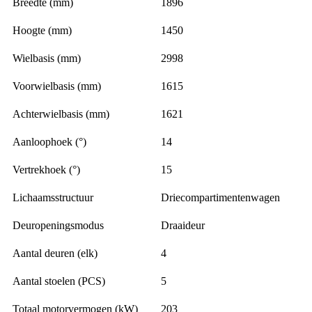
Breedte (mm)
1896
Hoogte (mm)
1450
Wielbasis (mm)
2998
Voorwielbasis (mm)
1615
Achterwielbasis (mm)
1621
Aanloophoek (°)
14
Vertrekhoek (°)
15
Lichaamsstructuur
Driecompartimentenwagen
Deuropeningsmodus
Draaideur
Aantal deuren (elk)
4
Aantal stoelen (PCS)
5
Totaal motorvermogen (kW)
203