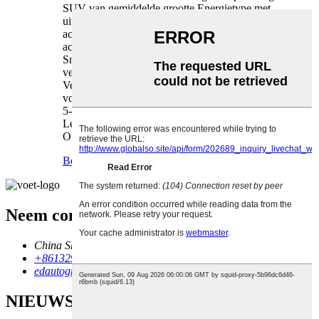
SUV van gemiddelde grootte Energietype met
uitgebreide actieradius WLTC elektrische
actieradius (km) 165 CLTC puur elektrische
actieradius (km) 215 Snellaadtijd (u) 0,25
Snellaadhoeveelheid accu (%) 30-80 Maximaal
vermogen (kW) 175 Maximaal koppel (Nm) 320
Versnellingsbak Enkelvoudige versnellingsbak
voor elektrische voertuigen Carrosseriestructuur
5-deurs 5-zits SUV Motor (Ps) 238
Lengte*Breedte*Hoogte(mm) 4750*1930*1625
Officieel 0-100km/u...
Bekijk meer producten
>
Neem contact met ons op
China Shaanxi Xi'an
+8613299020000
edautogroup@hotmail.com
NIEUWSBRIEF