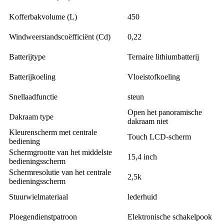
Kofferbakvolume (L)
450
Windweerstandscoëfficiënt (Cd)
0,22
Batterijtype
Ternaire lithiumbatterij
Batterijkoeling
Vloeistofkoeling
Snellaadfunctie
steun
Open het panoramische
Dakraam type
dakraam niet
Kleurenscherm met centrale
Touch LCD-scherm
bediening
Schermgrootte van het middelste
15,4 inch
bedieningsscherm
Schermresolutie van het centrale
2,5k
bedieningsscherm
Stuurwielmateriaal
lederhuid
Ploegendienstpatroon
Elektronische schakelpook