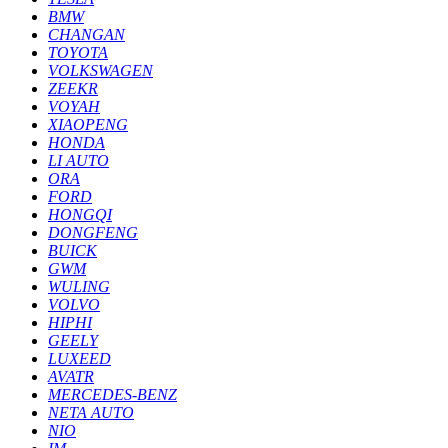
BMW
CHANGAN
TOYOTA
VOLKSWAGEN
ZEEKR
VOYAH
XIAOPENG
HONDA
LI AUTO
ORA
FORD
HONGQI
DONGFENG
BUICK
GWM
WULING
VOLVO
HIPHI
GEELY
LUXEED
AVATR
MERCEDES-BENZ
NETA AUTO
NIO