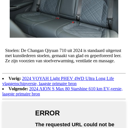
Stoelen: De Changan Qiyuan 710 uit 2024 is standaard uitgerust
met kunstlederen stoelen, gemaakt van glad en geperforeerd leer.
Ze zijn voorzien van stoelverwarming, ventilatie en massage.
Vorig:
2024 VOYAH Light PHEV 4WD Ultra Long Life
vlaggenschipversie, laagste primaire bron
Volgende:
2024 AION S Max 80 Starshine 610 km EV-versie,
laagste primaire bron