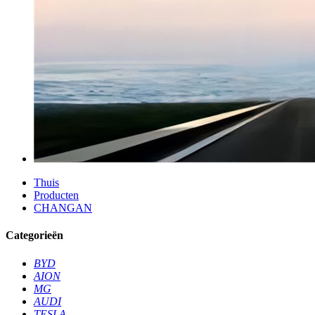
Thuis
Producten
CHANGAN
Categorieën
BYD
AION
MG
AUDI
TESLA