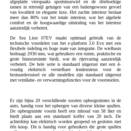
afgeplatte vierspaaks sportstuurwiel en de driehoekige
ramen in retrostijl getuigen van een buitengewoon gevoel
van kwaliteit en elegante luxe. Het zachte interieur beslaat
meer dan 80% van het totale interieur, wat het algehele
comfort en de hoogwaardige uitstraling van het interieur
aanzienlijk verbetert.
De Sea Lion 07EV maakt optimaal gebruik van de
technische voordelen van het e-platform 3.0 Evo met een
flexibele indeling en hoge mate van integratie. De wielbasis
bedraagt ​​2930 mm, wat gebruikers een ruime, praktische en
grote binnenruimte biedt, wat de rijervaring aanzienlijk
verbetert. De hele serie is standaard uitgerust met een 4-
voudig elektrisch verstelbare lendensteun voor de
bestuurdersstoel en alle modellen zijn standaard uitgerust
met ventilatie- en verwarmingsfuncties voor de voorstoelen.
Er zijn bijna 20 verschillende soorten opbergruimtes in de
auto, handig voor het opbergen van diverse kleine spullen.
De opbergruimte voorin heeft een inhoud van 58 liter en
biedt plaats aan een standaard koffer van 20 inch. De
achterklep kan elektrisch worden geopend en gesloten met
één knop. Dit is handig voor gebruikers die grote spullen