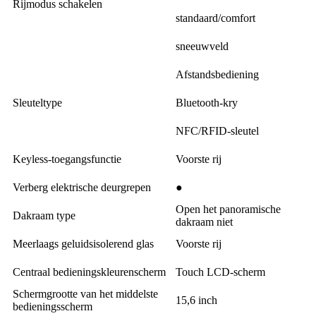
Rijmodus schakelen
standaard/comfort
sneeuwveld
Afstandsbediening
Sleuteltype
Bluetooth-kry
NFC/RFID-sleutel
Keyless-toegangsfunctie
Voorste rij
Verberg elektrische deurgrepen
●
Open het panoramische
Dakraam type
dakraam niet
Meerlaags geluidsisolerend glas
Voorste rij
Centraal bedieningskleurenscherm
Touch LCD-scherm
Schermgrootte van het middelste
15,6 inch
bedieningsscherm