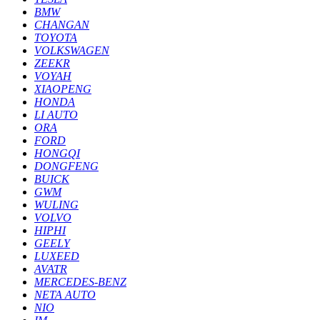
BMW
CHANGAN
TOYOTA
VOLKSWAGEN
ZEEKR
VOYAH
XIAOPENG
HONDA
LI AUTO
ORA
FORD
HONGQI
DONGFENG
BUICK
GWM
WULING
VOLVO
HIPHI
GEELY
LUXEED
AVATR
MERCEDES-BENZ
NETA AUTO
NIO