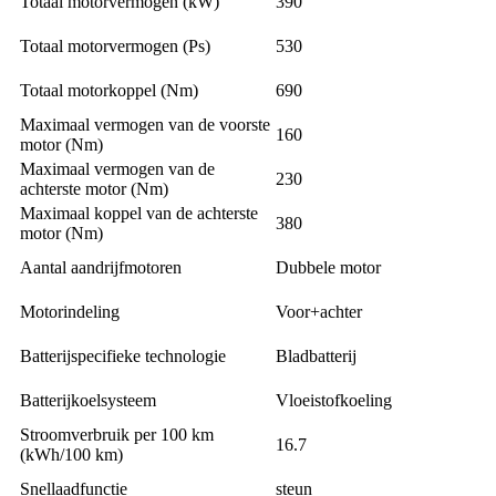
Totaal motorvermogen (kW)
390
Totaal motorvermogen (Ps)
530
Totaal motorkoppel (Nm)
690
Maximaal vermogen van de voorste
160
motor (Nm)
Maximaal vermogen van de
230
achterste motor (Nm)
Maximaal koppel van de achterste
380
motor (Nm)
Aantal aandrijfmotoren
Dubbele motor
Motorindeling
Voor+achter
Batterijspecifieke technologie
Bladbatterij
Batterijkoelsysteem
Vloeistofkoeling
Stroomverbruik per 100 km
16.7
(kWh/100 km)
Snellaadfunctie
steun