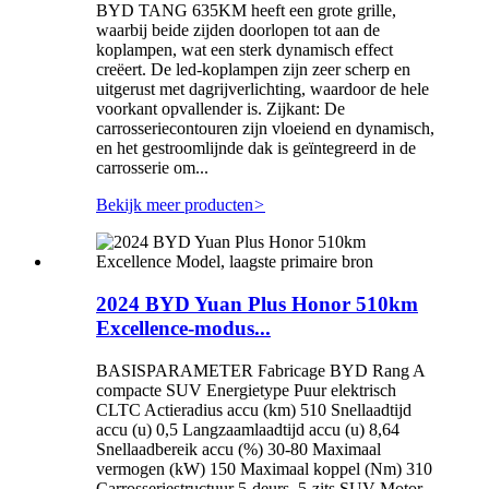
BYD TANG 635KM heeft een grote grille,
waarbij beide zijden doorlopen tot aan de
koplampen, wat een sterk dynamisch effect
creëert. De led-koplampen zijn zeer scherp en
uitgerust met dagrijverlichting, waardoor de hele
voorkant opvallender is. Zijkant: De
carrosseriecontouren zijn vloeiend en dynamisch,
en het gestroomlijnde dak is geïntegreerd in de
carrosserie om...
Bekijk meer producten
>
2024 BYD Yuan Plus Honor 510km
Excellence-modus...
BASISPARAMETER Fabricage BYD Rang A
compacte SUV Energietype Puur elektrisch
CLTC Actieradius accu (km) 510 Snellaadtijd
accu (u) 0,5 Langzaamlaadtijd accu (u) 8,64
Snellaadbereik accu (%) 30-80 Maximaal
vermogen (kW) 150 Maximaal koppel (Nm) 310
Carrosseriestructuur 5-deurs, 5-zits SUV Motor