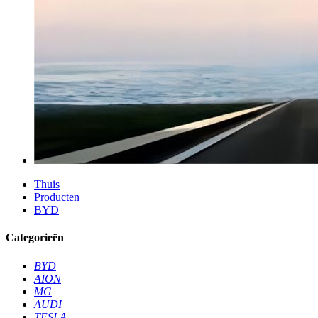
Thuis
Producten
BYD
Categorieën
BYD
AION
MG
AUDI
TESLA