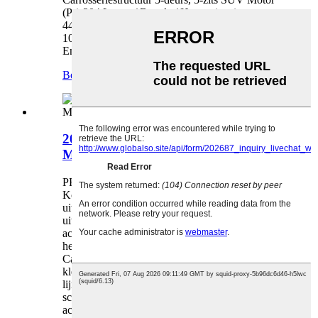
(Ps) 204 Lengte*Breedte*Hoogte(mm)
4455*1875*1615 Officiële acceleratie(s) 0-
100km/u 7,3 Maximale snelheid (km/u) 160
Energie-equivalent brandstofverbruik...
Bekijk meer producten
>
2024 BYD DOLPHIN 420KM EV
Modeversie, Lowes...
PRODUCTDETAILS 1. Exterieurontwerp
Koplampen: Alle Dolphin-series zijn standaard
uitgerust met led-lichtbronnen en het topmodel is
uitgerust met adaptief grootlicht en dimlicht. De
achterlichten hebben een doorlopende vorm en
het interieur heeft een "geometrische vouwlijn".
Carrosserie: De Dolphin is gepositioneerd als een
kleine personenauto. Het "Z"-vormige
lijnenpatroon aan de zijkant van de auto is
scherp. De taillelijn is verbonden met de
achterlichten,...