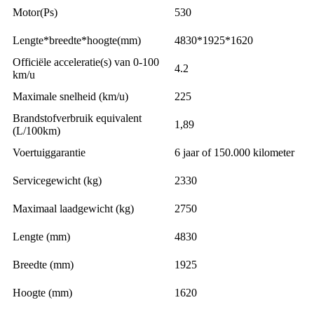
Motor(Ps)
530
Lengte*breedte*hoogte(mm)
4830*1925*1620
Officiële acceleratie(s) van 0-100
4.2
km/u
Maximale snelheid (km/u)
225
Brandstofverbruik equivalent
1,89
(L/100km)
Voertuiggarantie
6 jaar of 150.000 kilometer
Servicegewicht (kg)
2330
Maximaal laadgewicht (kg)
2750
Lengte (mm)
4830
Breedte (mm)
1925
Hoogte (mm)
1620