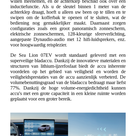
willen meenemen, en de achterklep beschikt ook over een
inductiefunctie. Als u de sleutel binnen 1 meter van de
achterklep draagt, hoeft u alleen uw been op te tillen en te
swipen om de kofferbak te openen of te sluiten, wat de
bediening nog gemakkelijker maakt. Daarnaast zorgen
configuraties zoals een groot panoramisch zonnescherm,
elektrische zonneschermen, 128-kleurige sfeerverlichting,
aangepaste Dynaudio-audio met 12 hifi-luidsprekers, enz.
voor hoogwaardig reisplezier.
De Sea Lion 07EV wordt standaard geleverd met een
superveilige bladaccu. Dankzij de innovatieve materialen en
structuren van lithium-ijzerfosfaat biedt de accu inherente
voordelen op het gebied van veiligheid en worden de
veiligheidsprestaties van de accu aanzienlijk verbeterd. De
volumebenuttingsgraad van de bladaccu bedraagt ​​maar liefst
77%. Dankzij de hoge volume-energiedichtheid kunnen
accu's met een grote capaciteit in een kleine ruimte worden
geplaatst voor een groter bereik.