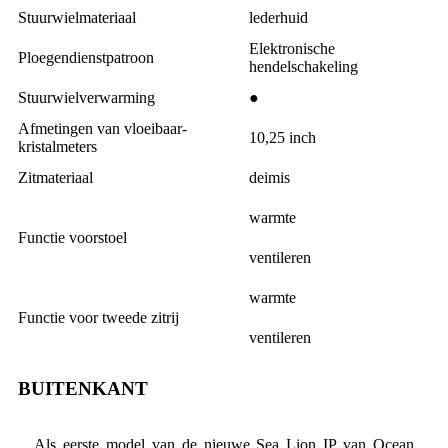
Stuurwielmateriaal
lederhuid
Elektronische
Ploegendienstpatroon
hendelschakeling
Stuurwielverwarming
●
Afmetingen van vloeibaar-
10,25 inch
kristalmeters
Zitmateriaal
deimis
warmte
Functie voorstoel
ventileren
warmte
Functie voor tweede zitrij
ventileren
BUITENKANT
Als eerste model van de nieuwe Sea Lion IP van Ocean