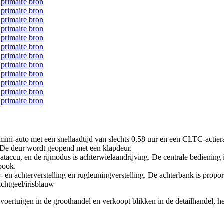
i-auto met een snellaadtijd van slechts 0,58 uur en een CLTC-actiera
r. De deur wordt geopend met een klapdeur.
sfaataccu, en de rijmodus is achterwielaandrijving. De centrale bedieni
lpook.
- en achterverstelling en rugleuningverstelling. De achterbank is propor
ichtgeel/irisblauw
 voertuigen in de groothandel en verkoopt blikken in de detailhandel, he