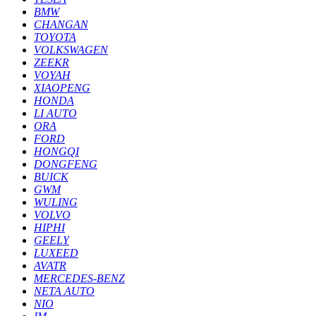
BMW
CHANGAN
TOYOTA
VOLKSWAGEN
ZEEKR
VOYAH
XIAOPENG
HONDA
LI AUTO
ORA
FORD
HONGQI
DONGFENG
BUICK
GWM
WULING
VOLVO
HIPHI
GEELY
LUXEED
AVATR
MERCEDES-BENZ
NETA AUTO
NIO