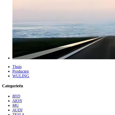
Thuis
Producten
WULING
Categorieën
BYD
AION
MG
AUDI
TESLA